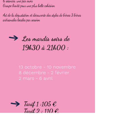
6 séances, une par mois
Groupe limité pour une plus belle cohésion
Art de la dégustation et découverte des styles de bières 3 bières
artisanales locales par session
Les mardis soirs de
19h30 à 21h00 :
13 octobre - 10 novembre
8 décembre - 2 février
2 mars - 6 avril​
Tarif 1 :105 €
Tarif 2 : 110 €
Tarif 3 : 116 €